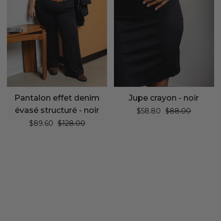
-
noir
Pantalon effet denim
Jupe crayon - noir
évasé structuré - noir
Prix régulier
$58.80
$88.00
Prix régulier
$89.60
$128.00