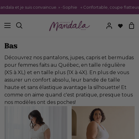
Passer
 suis convaincue. » -Sophie
« Confortable, coupe flatteuse, tout-all
au
contenu
Pa
Recherche
Mon
compte
Bas
Découvrez nos pantalons, jupes, capris et bermudas
pour femmes faits au Québec, en taille régulière
(XS à XL) et en taille plus (1X à 4X). En plus de vous
assurer un confort absolu, leur bande de taille
haute et sans élastique avantage la silhouette! Et
comme on aime quand c'est pratique, presque tous
nos modèles ont des poches!
Pantalon
Palazzo
gaucho
-
-
noir
noir