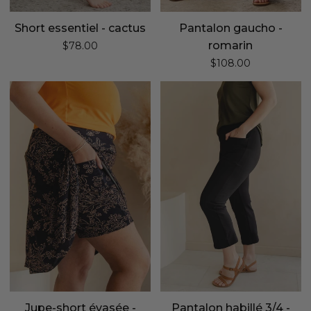
Short essentiel - cactus
Pantalon gaucho -
romarin
$78.00
$108.00
Jupe-
Pantalon
short
habillé
évasée
3/4
-
-
sirocco
noir
Jupe-short évasée -
Pantalon habillé 3/4 -