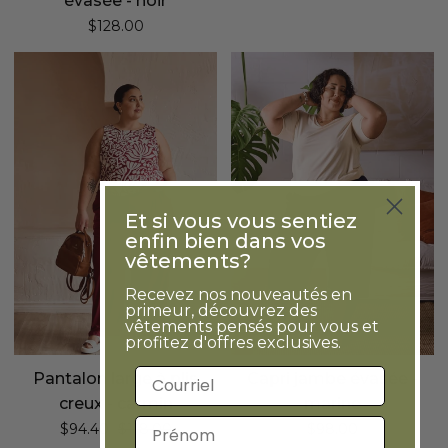
évasée - noir
$128.00
Pantalon
Capri
large
jambe
à
évasée
plis
-
creux
marine
-
carmin
Et si vous vous sentiez
enfin bien dans vos
vêtements?
Recevez nos nouveautés en
primeur, découvrez des
vêtements pensés pour vous et
profitez d'offres exclusives.
Adresse courriel
Pantalon large à plis
Capri jambe évasée -
creux - carmin
marine
Prénom
Prix régulier
$94.40
$118.00
$98.00