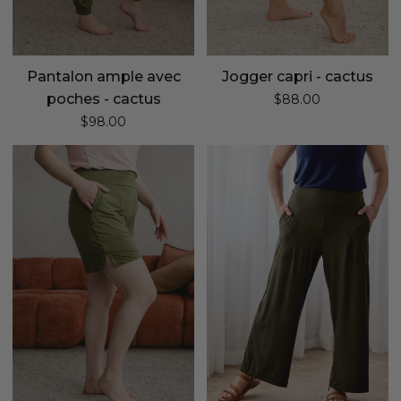
Pantalon ample avec
Jogger capri - cactus
poches - cactus
$88.00
$98.00
Short
Pantalon
essentiel
gaucho
-
-
cactus
romarin