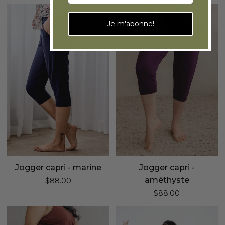
Jogger
Jogger
capri
capri
Je m'abonne!
-
-
marine
améthyste
Jogger capri - marine
Jogger capri -
améthyste
$88.00
$88.00
Short
Pantalon
essentiel
habillé