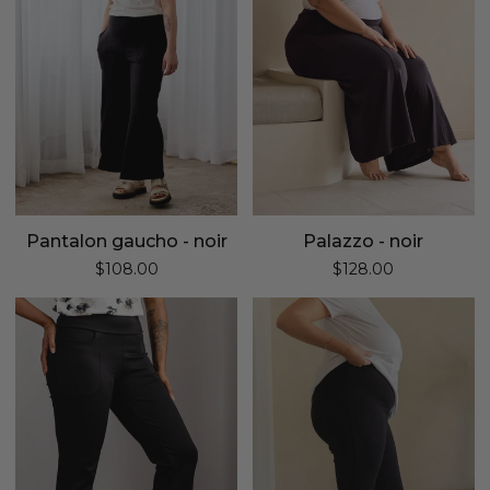
Pantalon gaucho - noir
Palazzo - noir
$108.00
$128.00
Pantalon
Capri
habillé
parfait
avec
-
poches
noir
jambe
droite
-