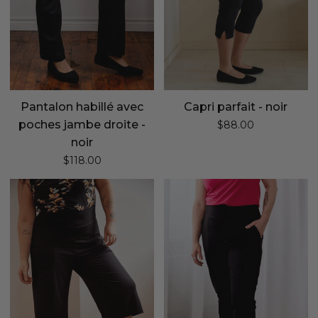
noir
Pantalon habillé avec
Capri parfait - noir
poches jambe droite -
$88.00
noir
$118.00
Capri
Jogger
jambe
capri
évasée
-
-
noir
noir