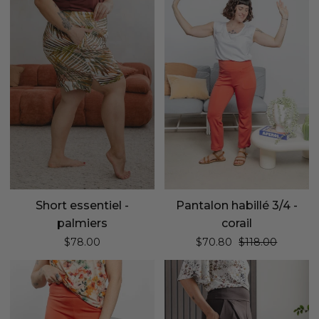
-
3/4
palmiers
-
corail
Short essentiel -
Pantalon habillé 3/4 -
palmiers
corail
Prix régulier
$78.00
$70.80
$118.00
Capri
Pantalon
parfait
large
-
à