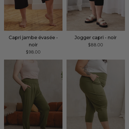
Capri jambe évasée -
Jogger capri - noir
noir
$88.00
$98.00
Pantalon
Jogger
ample
capri
avec
-
poches
cactus
-
cactus