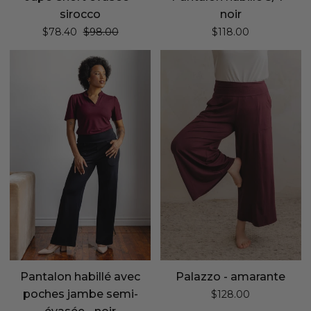
sirocco
noir
Prix régulier
$78.40
$98.00
$118.00
Pantalon
Palazzo
habillé
-
avec
amarante
poches
jambe
semi-
évasée
-
noir
Pantalon habillé avec
Palazzo - amarante
poches jambe semi-
$128.00