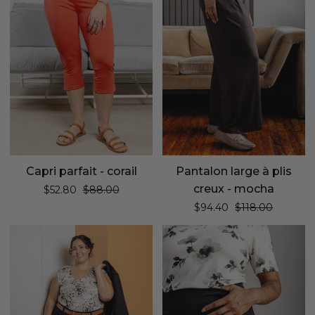
corail
plis
creux
-
mocha
Capri parfait - corail
Pantalon large à plis
creux - mocha
Prix régulier
$52.80
$88.00
Prix régulier
$94.40
$118.00
Pantalon
Jupe
effet
crayon
denim
-
évasé
noir
structuré