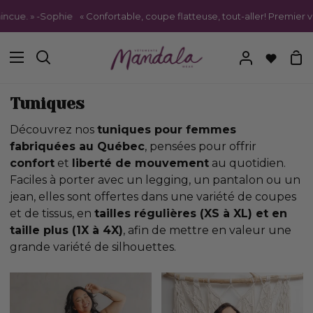
Passer
. » -Sophie
« Confortable, coupe flatteuse, tout-aller! Premier vêtem
au
contenu
Pa
Recherche
Mon
compte
Tuniques
Découvrez nos
tuniques pour femmes
fabriquées au Québec
, pensées pour offrir
confort
et
liberté de mouvement
au quotidien.
Faciles à porter avec un legging, un pantalon ou un
jean, elles sont offertes dans une variété de coupes
et de tissus, en
tailles régulières (XS à XL) et en
taille plus (1X à 4X)
, afin de mettre en valeur une
grande variété de silhouettes.
Tunique
Tunique
fluide
chemisier