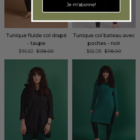
Je m'abonne!
Tunique fluide col drapé
Tunique col bateau avec
- taupe
poches - noir
Prix régulier
Prix régulier
$96.60
$138.00
$66.08
$118.00
Tunique
Tunique
décontractée
fluide
à
col
capuchon
drapé
-
-
noir
éden