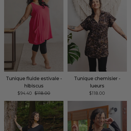
estivale
-
-
lueurs
hibiscus
Tunique fluide estivale -
Tunique chemisier -
hibiscus
lueurs
Prix régulier
$94.40
$118.00
$118.00
Tunique
Tunique
longue
bohème
ultradouce
manches
-
longues