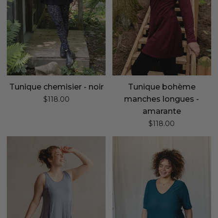
Tunique chemisier - noir
Tunique bohème
manches longues -
$118.00
amarante
$118.00
Tunique
Tunique
fluide
longue
estivale
ultradouce
-
-
céleste
azure