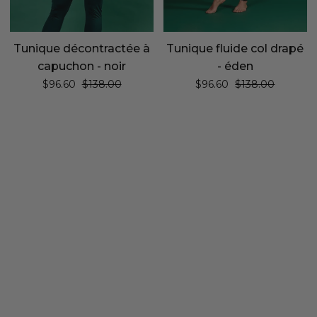
Tunique décontractée à
Tunique fluide col drapé
capuchon - noir
- éden
Prix régulier
Prix régulier
$96.60
$138.00
$96.60
$138.00