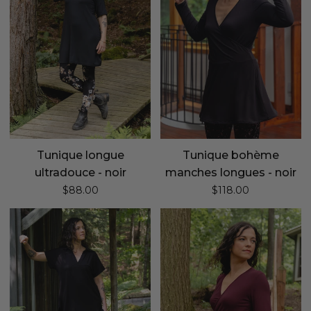
noir
-
noir
Tunique longue
Tunique bohème
ultradouce - noir
manches longues - noir
$88.00
$118.00
Tunique
Tunique
chemisier
bohème
-
manches
noir
longues
-
amarante