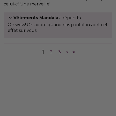
celui-ci! Une merveille!
>>
Vêtements Mandala
a répondu :
Oh wow! On adore quand nos pantalons ont cet
effet sur vous!
1
2
3