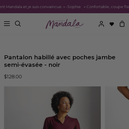
Passer
andala et je suis convaincue. » -Sophie
« Confortable, coupe flatteu
au
contenu
Pa
Recherche
Mon
compte
Pantalon habillé avec poches jambe
semi-évasée - noir
$128.00