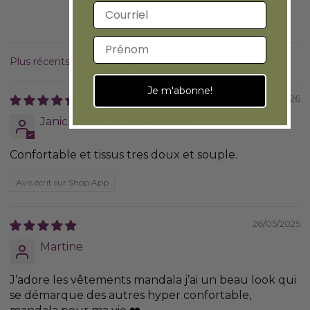
Adresse courriel
100.0
Prénom
Sort by
Je m'abonne!
07/04/2026
Janick Cormier
Confortable et tissus tres doux et souple.
Avis écrit sur Shop App
26/05/2025
Martine
J’adore les vêtements mandala j’ai un beau look qui
se démarque des autres hyper confortable,