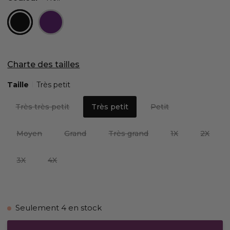
Charte des tailles
Taille
Très petit
Très très petit
Très petit
Petit
Moyen
Grand
Très grand
1X
2X
3X
4X
Seulement
4
en stock