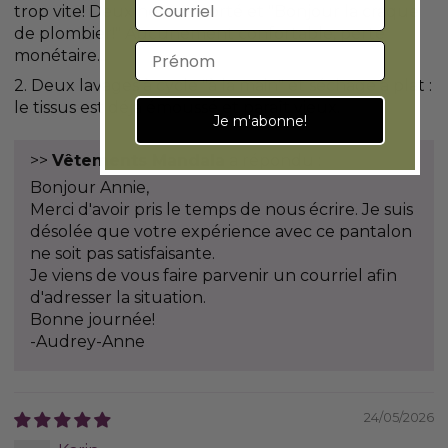
Adresse courriel
trop vite! Deux heures porté et "Bonjour la craque
de plombier!" Aucunement confortable, perte
Prénom
monétaire...
2. Deux lavages à cycle "à la main" et séchage à plat :
le tissus est déjà émoussé et paraît vieux.
Je m'abonne!
>>
Vêtements Mandala
a répondu :
Bonjour Annie,
Merci d'avoir pris le temps de nous écrire. Je suis
désolée que votre expérience avec ce pantalon
ne soit pas satisfaisante.
Je viens de vous faire parvenir un courriel afin
d'adresser la situation.
Bonne journée!
-Audrey-Anne
24/05/2026