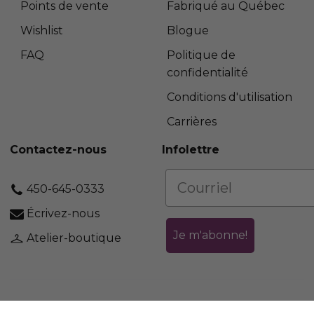
Points de vente
Fabriqué au Québec
Wishlist
Blogue
FAQ
Politique de
confidentialité
Conditions d'utilisation
Carrières
Contactez-nous
Infolettre
450-645-0333
Écrivez-nous
Je m'abonne!
Atelier-boutique