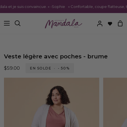
Passer
et je suis convaincue. » -Sophie
« Confortable, coupe flatteuse, tout
au
contenu
Pa
Recherche
Mon
compte
Veste légère avec poches - brume
$59.00
EN SOLDE
•
-
50%