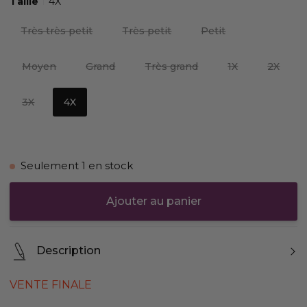
Taille
4X
Très très petit
Très petit
Petit
Moyen
Grand
Très grand
1X
2X
3X
4X
Seulement
1
en stock
Ajouter au panier
Description
VENTE FINALE