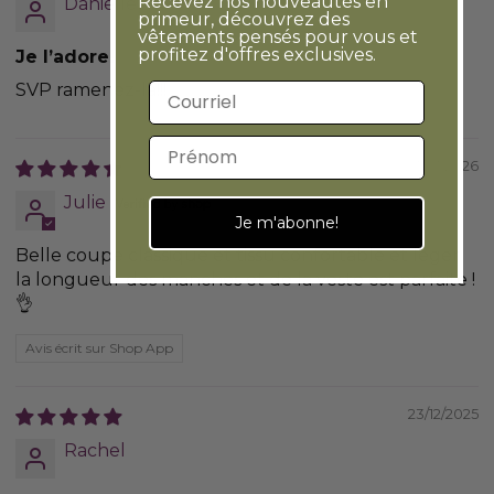
Recevez nos nouveautés en
Danielle
primeur, découvrez des
vêtements pensés pour vous et
profitez d'offres exclusives.
Je l’adore!
SVP ramenez-la!!!
Adresse courriel
Prénom
23/01/2026
Julie
Je m'abonne!
Belle coupe classique et tissu confortable et léger
la longueur des manches et de la veste est parfaite !
👌
Avis écrit sur Shop App
23/12/2025
Rachel