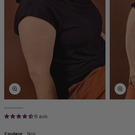
Zoom
Zoom
8 avis
Couleur
Noir