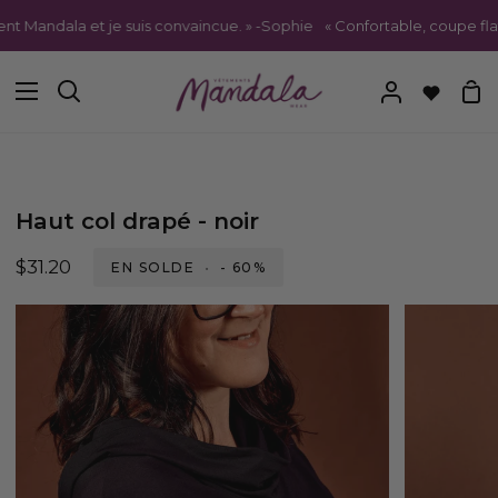
Passer
Mandala et je suis convaincue. » -Sophie
« Confortable, coupe flatteu
au
contenu
Pa
Recherche
Mon
compte
Haut col drapé - noir
$31.20
EN SOLDE
•
-
60%