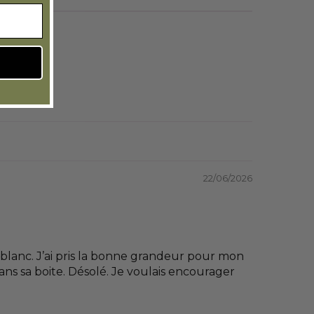
22/06/2026
 blanc. J’ai pris la bonne grandeur pour mon
 dans sa boite. Désolé. Je voulais encourager