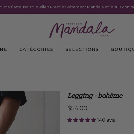
coupe flatteuse, tout-aller! Premier vêtement Mandala et je suis conva
MNE
CATÉGORIES
SÉLECTIONS
BOUTIQU
Legging - bohème
$54.00
140 avis