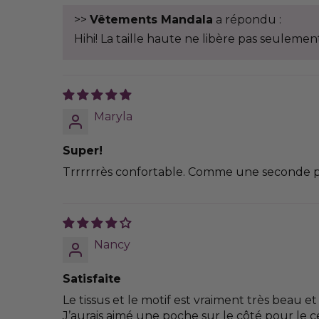
>>
Vêtements Mandala
a répondu :
Hihi! La taille haute ne libère pas seulement 
Maryla
Super!
Trrrrrrès confortable. Comme une seconde pea
Nancy
Satisfaite
Le tissus et le motif est vraiment très beau et
J’aurais aimé une poche sur le côté pour le c