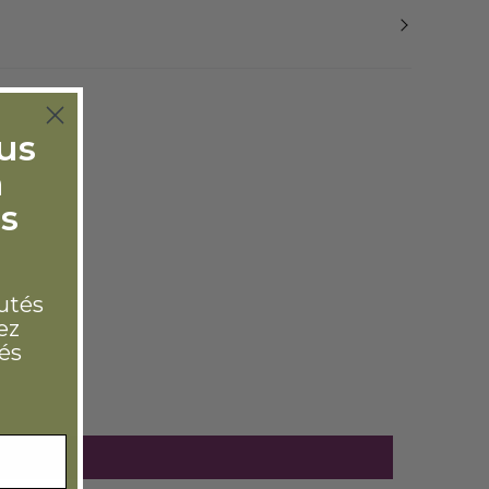
ous
n
s
utés
ez
és