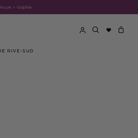
incue. » -Sophie
Panier
Mon
Recherche
compte
E RIVE-SUD