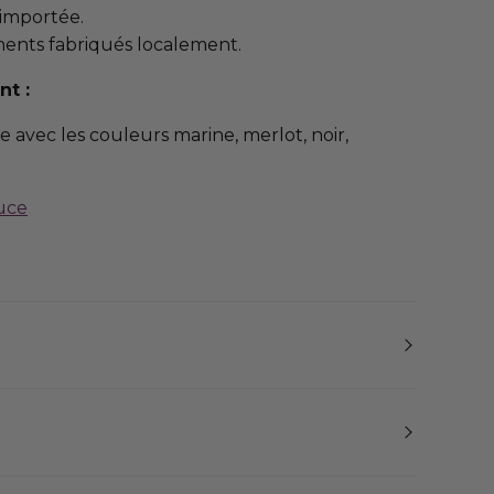
 importée.
ments fabriqués localement.
nt :
e avec les couleurs marine, merlot, noir,
uce