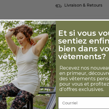
Livraison & Retours
Et si vous v
sentiez enfi
Avis Clients
bien dans vo
4.79 sur 5
vêtements?
Basé sur 140 avis
119
Recevez nos nouvea
en primeur, découvr
18
des vêtements pens
0
pour vous et profitez
1
d'offres exclusives.
2
Adresse courriel
Écrire un avis